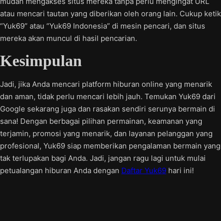
mudah mengakses situs mereka tanpa perlu mengingat URL
atau mencari tautan yang diberikan oleh orang lain. Cukup ketik
“Yuk69” atau “Yuk69 Indonesia” di mesin pencari, dan situs
mereka akan muncul di hasil pencarian.
Kesimpulan
Jadi, jika Anda mencari platform hiburan online yang menarik
dan aman, tidak perlu mencari lebih jauh. Temukan Yuk69 dari
Google sekarang juga dan rasakan sendiri serunya bermain di
sana! Dengan berbagai pilihan permainan, keamanan yang
terjamin, promosi yang menarik, dan layanan pelanggan yang
profesional, Yuk69 siap memberikan pengalaman bermain yang
tak terlupakan bagi Anda. Jadi, jangan ragu lagi untuk mulai
petualangan hiburan Anda dengan
Daftar Yuk69
hari ini!