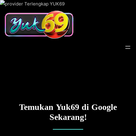
Lewati
ke
konten
Temukan Yuk69 di Google
Sekarang!