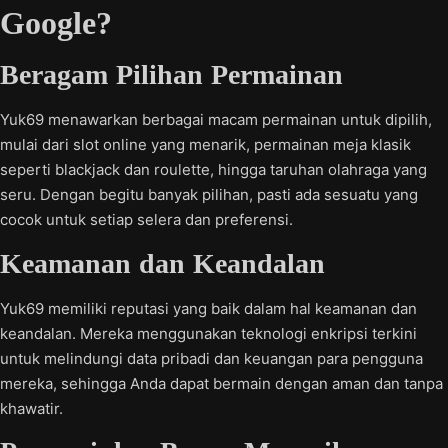
Google?
Beragam Pilihan Permainan
Yuk69 menawarkan berbagai macam permainan untuk dipilih,
mulai dari slot online yang menarik, permainan meja klasik
seperti blackjack dan roulette, hingga taruhan olahraga yang
seru. Dengan begitu banyak pilihan, pasti ada sesuatu yang
cocok untuk setiap selera dan preferensi.
Keamanan dan Keandalan
Yuk69 memiliki reputasi yang baik dalam hal keamanan dan
keandalan. Mereka menggunakan teknologi enkripsi terkini
untuk melindungi data pribadi dan keuangan para pengguna
mereka, sehingga Anda dapat bermain dengan aman dan tanpa
khawatir.