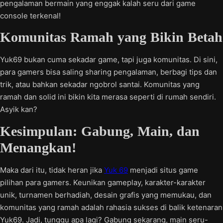
pengalaman bermain yang enggak kalah seru dari game
console terkenal!
Komunitas Ramah yang Bikin Betah
Yuk69 bukan cuma sekadar game, tapi juga komunitas. Di sini,
para gamers bisa saling sharing pengalaman, berbagi tips dan
trik, atau bahkan sekadar ngobrol santai. Komunitas yang
ramah dan solid ini bikin kita merasa seperti di rumah sendiri.
Asyik kan?
Kesimpulan: Gabung, Main, dan
Menangkan!
Maka dari itu, tidak heran jika
Yuk 69
menjadi situs game
pilihan para gamers. Keunikan gameplay, karakter-karakter
unik, turnamen berhadiah, desain grafis yang memukau, dan
komunitas yang ramah adalah rahasia sukses di balik ketenaran
Yuk69. Jadi, tunggu apa lagi? Gabung sekarang, main seru-