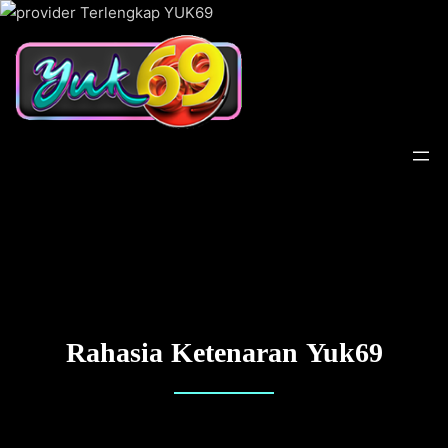
Lewati
ke
konten
Rahasia Ketenaran Yuk69