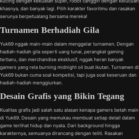
kucing dengan kekuatan super, robot canggih dengan kelucuan
khasnya, dan banyak lagi. Pilih karakter favoritmu dan rasakan
serunya berpetualang bersama mereka!
Turnamen Berhadiah Gila
Yuk69 nggak main-main dalam menggelar turnamen. Dengan
hadiah-hadiah gila seperti uang tunai, perangkat gaming
terbaru, dan merchandise eksklusif, nggak heran banyak
gamers yang rela burning midnight oil buat ikutan. Turnamen di
Yuk69 bukan cuma soal kompetisi, tapi juga soal keseruan dan
hadiah-hadiah menggiurkan.
Desain Grafis yang Bikin Tegang
Kualitas grafis jadi salah satu alasan kenapa gamers betah main
di Yuk69. Desain yang memukau membuat setiap detail dalam
game terlihat hidup dan nyata. Dari background hingga
karakternya, semuanya dirancang dengan teliti. Rasakan