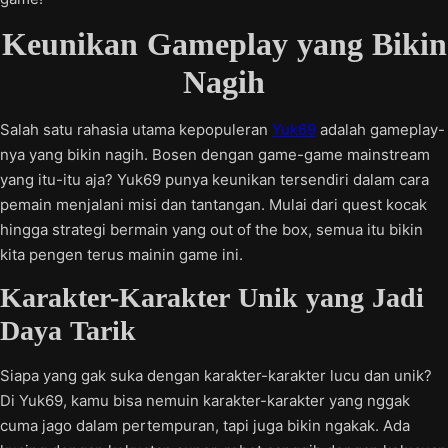
Keunikan Gameplay yang Bikin
Nagih
Salah satu rahasia utama kepopuleran
Yuk69
adalah gameplay-
nya yang bikin nagih. Bosen dengan game-game mainstream
yang itu-itu aja? Yuk69 punya keunikan tersendiri dalam cara
pemain menjalani misi dan tantangan. Mulai dari quest kocak
hingga strategi bermain yang out of the box, semua itu bikin
kita pengen terus mainin game ini.
Karakter-Karakter Unik yang Jadi
Daya Tarik
Siapa yang gak suka dengan karakter-karakter lucu dan unik?
Di Yuk69, kamu bisa nemuin karakter-karakter yang nggak
cuma jago dalam pertempuran, tapi juga bikin ngakak. Ada