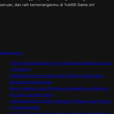
seruan, dan raih kemenanganmu di Yuk69! Game on!
Sebelumnya
Yuk69: Ada Game Baru! Ayo Intip Game Majestic Express
– Gold Run!
Yuk69: Apa Itu Permainan Slot? Ngobrol Santai Soal
Sejarah Sampai Inovasi
Bono, Member Loyal Yuk69 yang Dapat Bonus Referral
40 Juta Tanpa Dia Duga
Slot Naga Hitam vs Slot Tetangga: Ini Bukan Lagi Perang,
Ini Pembantaian!
Dulu Diusir Kosan, Sekarang Bisa Beli Rumah! Slot Naga