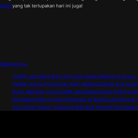
Anda
yang tak terlupakan hari ini juga!
Sebelumnya
Yuk69: Ada Game Baru! Ayo Intip Game Majestic Express 
Yuk69: Apa Itu Permainan Slot? Ngobrol Santai Soal Seja
Bono, Member Loyal Yuk69 yang Dapat Bonus Referral 40
Slot Naga Hitam vs Slot Tetangga: Ini Bukan Lagi Perang, 
Dulu Diusir Kosan, Sekarang Bisa Beli Rumah! Slot Naga 