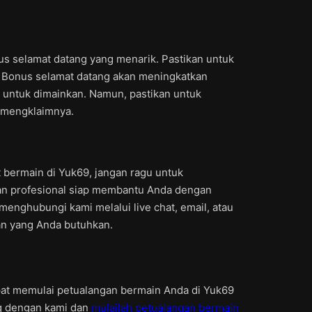
s selamat datang yang menarik. Pastikan untuk
. Bonus selamat datang akan meningkatkan
ntuk dimainkan. Namun, pastikan untuk
 mengklaimnya.
 bermain di Yuk69, jangan ragu untuk
an profesional siap membantu Anda dengan
enghubungi kami melalui live chat, email, atau
an yang Anda butuhkan.
at memulai petualangan bermain Anda di Yuk69
g dengan kami dan
mulailah petualangan bermain