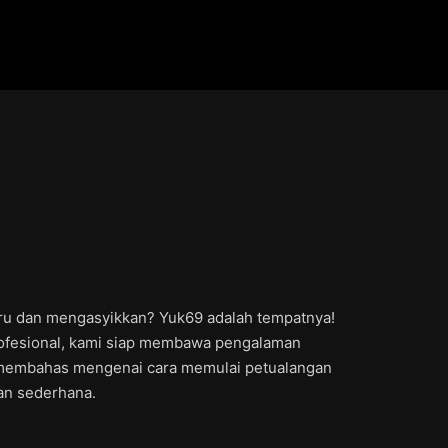
ru dan mengasyikkan? Yuk69 adalah tempatnya!
ofesional, kami siap membawa pengalaman
an membahas mengenai cara memulai petualangan
an sederhana.