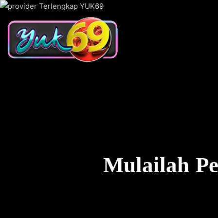
Lewati
ke
konten
Mulailah P