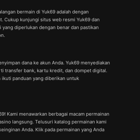
alangan bermain di Yuk69 adalah dengan
t. Cukup kunjungi situs web resmi Yuk69 dan
si yang diperlukan dengan benar dan pastikan
on.
 menyimpan dana ke akun Anda. Yuk69 menyediakan
transfer bank, kartu kredit, dan dompet digital.
 ikuti panduan yang diberikan untuk
uk69! Kami menawarkan berbagai macam permainan
kasino langsung. Telusuri katalog permainan kami
keinginan Anda. Klik pada permainan yang Anda