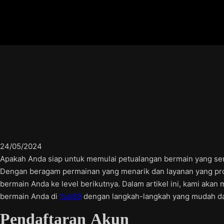
24/05/2024
Apakah Anda siap untuk memulai petualangan bermain yang se
Dengan beragam permainan yang menarik dan layanan yang pr
bermain Anda ke level berikutnya. Dalam artikel ini, kami ak
bermain Anda di
Yuk69
dengan langkah-langkah yang mudah d
Pendaftaran Akun