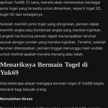
aplikasi Yuk69. Di sana, mereka akan menemukan berbagai
jenis togel yang tersedia untuk dimainkan, seperti togel 2D,
togel 4D dan sebagainya.
Setelah memilih jenis togel yang diinginkan, pemain dapat
memilih angka atau kombinasi angka yang mereka inginkan.
Langkah berikutnya pemain dapat menempatkan taruhan
sesuai dengan jumlah yang mereka inginkan. Terakhir, setelah
taruhan ditempatkan, pemain tinggal menunggu hasil undian
untuk melihat apakah mereka menang atau kalah.
Menariknya Bermain Togel di
Yuk69
Ada beberapa alasan mengapa bermain togel di Yuk69 begitu
menarik bagi banyak orang:
Kemudahan Akses