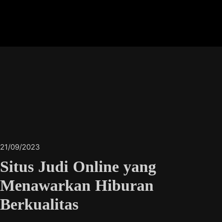
21/09/2023
Situs Judi Online yang
Menawarkan Hiburan
Berkualitas