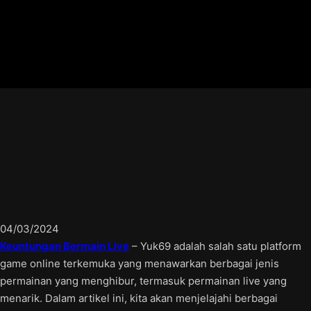
04/03/2024
Keuntungan Bermain Live
– Yuk69 adalah salah satu platform
game online terkemuka yang menawarkan berbagai jenis
permainan yang menghibur, termasuk permainan live yang
menarik. Dalam artikel ini, kita akan menjelajahi berbagai