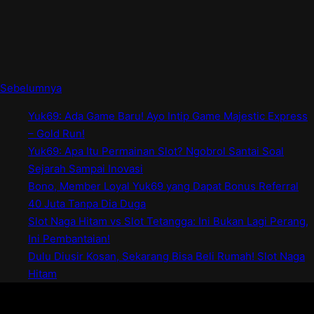
Sebelumnya
Yuk69: Ada Game Baru! Ayo Intip Game Majestic Express
– Gold Run!
Yuk69: Apa Itu Permainan Slot? Ngobrol Santai Soal
Sejarah Sampai Inovasi
Bono, Member Loyal Yuk69 yang Dapat Bonus Referral
40 Juta Tanpa Dia Duga
Slot Naga Hitam vs Slot Tetangga: Ini Bukan Lagi Perang,
Ini Pembantaian!
Dulu Diusir Kosan, Sekarang Bisa Beli Rumah! Slot Naga
Hitam