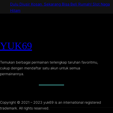
Dulu Diusir Kosan, Sekarang Bisa Beli Rumah! Slot Naga
Hitam
YUK69
Temukan berbagai permainan terlengkap taruhan favoritmu,
cukup dengan mendaftar satu akun untuk semua
permainannya.
Copyright © 2021 – 2023 yuk69 is an international registered
trademark. All rights reserved.