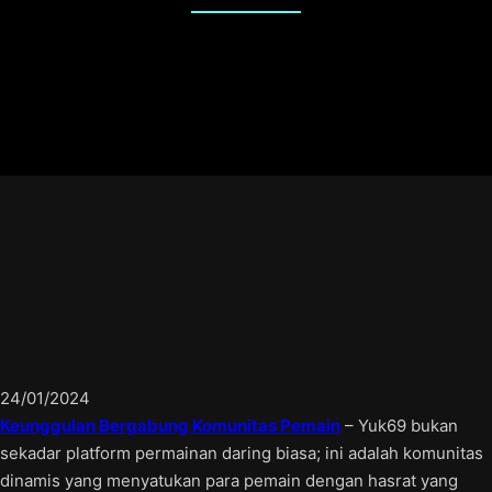
24/01/2024
Keunggulan Bergabung Komunitas Pemain
– Yuk69 bukan
sekadar platform permainan daring biasa; ini adalah komunitas
dinamis yang menyatukan para pemain dengan hasrat yang