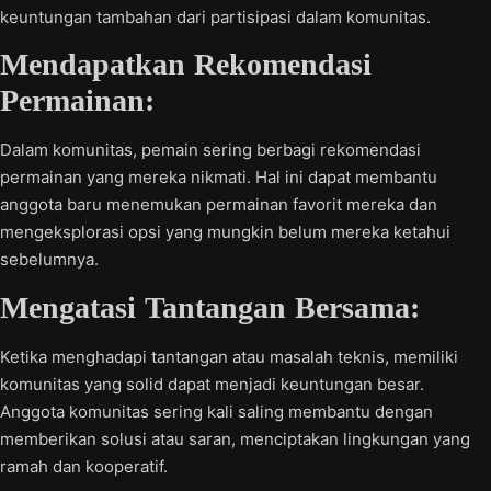
keuntungan tambahan dari partisipasi dalam komunitas.
Mendapatkan Rekomendasi
Permainan:
Dalam komunitas, pemain sering berbagi rekomendasi
permainan yang mereka nikmati. Hal ini dapat membantu
anggota baru menemukan permainan favorit mereka dan
mengeksplorasi opsi yang mungkin belum mereka ketahui
sebelumnya.
Mengatasi Tantangan Bersama:
Ketika menghadapi tantangan atau masalah teknis, memiliki
komunitas yang solid dapat menjadi keuntungan besar.
Anggota komunitas sering kali saling membantu dengan
memberikan solusi atau saran, menciptakan lingkungan yang
ramah dan kooperatif.