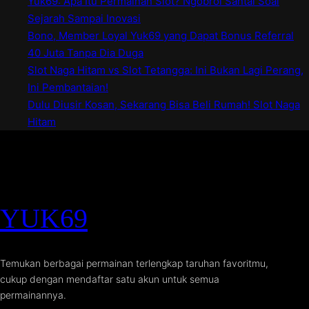
Yuk69: Apa Itu Permainan Slot? Ngobrol Santai Soal
Sejarah Sampai Inovasi
Bono, Member Loyal Yuk69 yang Dapat Bonus Referral
40 Juta Tanpa Dia Duga
Slot Naga Hitam vs Slot Tetangga: Ini Bukan Lagi Perang,
Ini Pembantaian!
Dulu Diusir Kosan, Sekarang Bisa Beli Rumah! Slot Naga
Hitam
YUK69
Temukan berbagai permainan terlengkap taruhan favoritmu,
cukup dengan mendaftar satu akun untuk semua
permainannya.