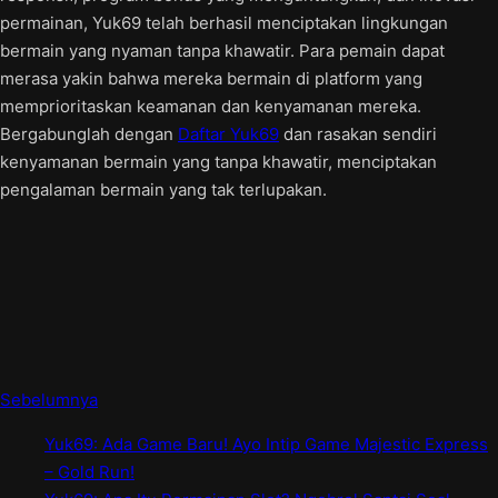
permainan, Yuk69 telah berhasil menciptakan lingkungan
bermain yang nyaman tanpa khawatir. Para pemain dapat
merasa yakin bahwa mereka bermain di platform yang
memprioritaskan keamanan dan kenyamanan mereka.
Bergabunglah dengan
Daftar Yuk69
dan rasakan sendiri
kenyamanan bermain yang tanpa khawatir, menciptakan
pengalaman bermain yang tak terlupakan.
Sebelumnya
Yuk69: Ada Game Baru! Ayo Intip Game Majestic Express
– Gold Run!