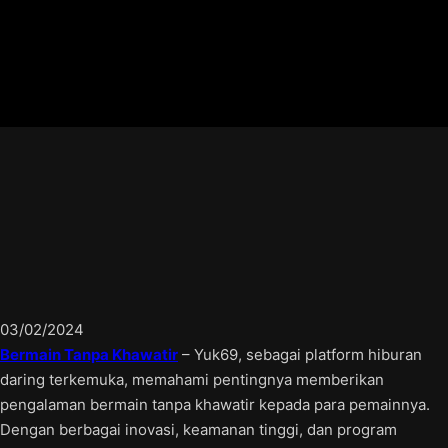
03/02/2024
Bermain Tanpa Khawatir
– Yuk69, sebagai platform hiburan
daring terkemuka, memahami pentingnya memberikan
pengalaman bermain tanpa khawatir kepada para pemainnya.
Dengan berbagai inovasi, keamanan tinggi, dan program