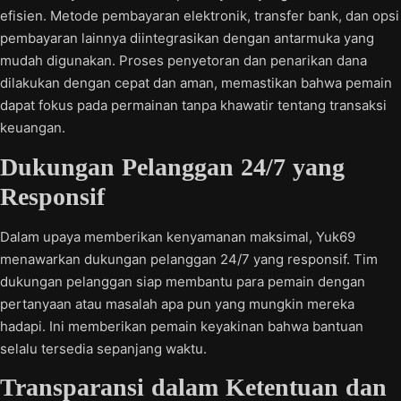
efisien. Metode pembayaran elektronik, transfer bank, dan opsi
pembayaran lainnya diintegrasikan dengan antarmuka yang
mudah digunakan. Proses penyetoran dan penarikan dana
dilakukan dengan cepat dan aman, memastikan bahwa pemain
dapat fokus pada permainan tanpa khawatir tentang transaksi
keuangan.
Dukungan Pelanggan 24/7 yang
Responsif
Dalam upaya memberikan kenyamanan maksimal, Yuk69
menawarkan dukungan pelanggan 24/7 yang responsif. Tim
dukungan pelanggan siap membantu para pemain dengan
pertanyaan atau masalah apa pun yang mungkin mereka
hadapi. Ini memberikan pemain keyakinan bahwa bantuan
selalu tersedia sepanjang waktu.
Transparansi dalam Ketentuan dan