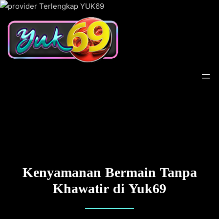
Lewati
ke
konten
Kenyamanan Bermain Tanpa
Khawatir di Yuk69